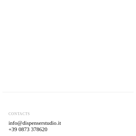
RADICI FORTI
CLANDESTINE LAB
IL PACKAGING RACCONTA IL TERRITORIO
BIO ORTO
LA PASTA DI CARRÙ
ALLEMANDI
SUA MAESTÀ LA MOZZARELLA
PONTE REALE
PER AMORE DELL'AMBIENTE
LA MOLISANA
CONTACTS
info@dispenserstudio.it
+39 0873 378620