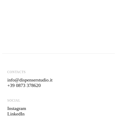
LA PASTA DI CARRÙ
ALLEMANDI
SUA MAESTÀ LA MOZZARELLA
PONTE REALE
PER AMORE DELL'AMBIENTE
LA MOLISANA
CONTACTS
info@dispenserstudio.it
+39 0873 378620
SOCIAL
Instagram
LinkedIn