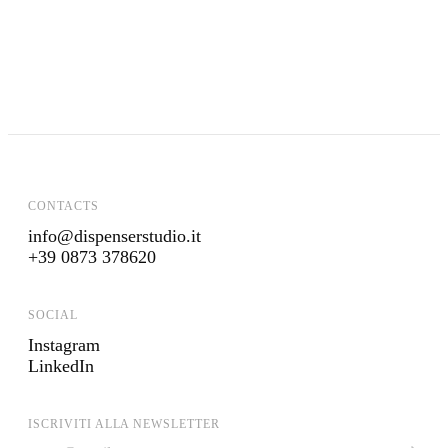
LA PASTA DI CARRÙ
ALLEMANDI
SUA MAESTÀ LA MOZZARELLA
PONTE REALE
CONTACTS
info@dispenserstudio.it
+39 0873 378620
SOCIAL
Instagram
LinkedIn
ISCRIVITI ALLA NEWSLETTER