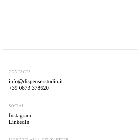
LA PASTA DI CARRÙ
ALLEMANDI
SUA MAESTÀ LA MOZZARELLA
PONTE REALE
CONTACTS
info@dispenserstudio.it
+39 0873 378620
SOCIAL
Instagram
LinkedIn
ISCRIVITI ALLA NEWSLETTER